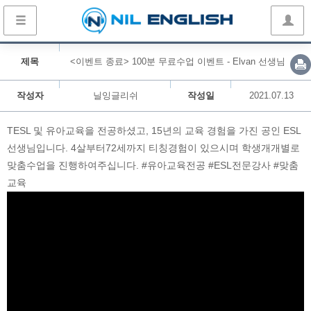
제목
<이벤트 종료> 100분 무료수업 이벤트 - Elvan 선생님
작성자
닐잉글리쉬
작성일
2021.07.13
TESL 및 유아교육을 전공하셨고, 15년의 교육 경험을 가진 공인 ESL
선생님입니다. 4살부터72세까지 티칭경험이 있으시며 학생개개별로
맞춤수업을 진행하여주십니다. #유아교육전공 #ESL전문강사 #맞춤
교육