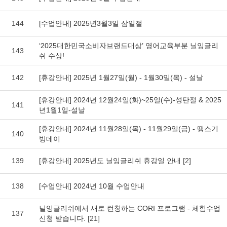
144
[수업안내] 2025년3월3일 삼일절
‘2025대한민국소비자브랜드대상’ 영어교육부분 닐잉글리
143
쉬 수상!
142
[휴강안내] 2025년 1월27일(월) - 1월30일(목) - 설날
[휴강안내] 2024년 12월24일(화)~25일(수)-성탄절 & 2025
141
년1월1일-설날
[휴강안내] 2024년 11월28일(목) - 11월29일(금) - 땡스기
140
빙데이
139
[휴강안내] 2025년도 닐잉글리쉬 휴강일 안내
[2]
138
[수업안내] 2024년 10월 수업안내
닐잉글리쉬에서 새로 런칭하는 CORI 프로그램 - 체험수업
137
신청 받습니다.
[21]