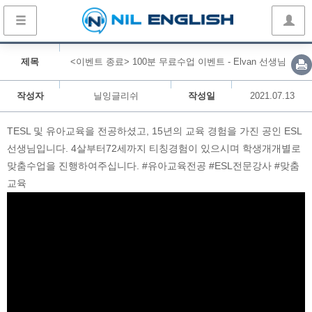
제목
<이벤트 종료> 100분 무료수업 이벤트 - Elvan 선생님
작성자
닐잉글리쉬
작성일
2021.07.13
TESL 및 유아교육을 전공하셨고, 15년의 교육 경험을 가진 공인 ESL
선생님입니다. 4살부터72세까지 티칭경험이 있으시며 학생개개별로
맞춤수업을 진행하여주십니다. #유아교육전공 #ESL전문강사 #맞춤
교육