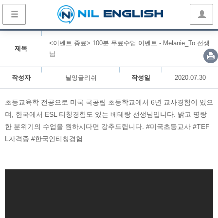
<이벤트 종료> 100분 무료수업 이벤트 - Melanie_To 선생
제목
님
작성자
닐잉글리쉬
작성일
2020.07.30
초등교육학 전공으로 미국 국공립 초등학교에서 6년 교사경험이 있으
며, 한국에서 ESL 티칭경험도 있는 베테랑 선생님입니다. 밝고 명랑
한 분위기의 수업을 원하시다면 강추드립니다. #미국초등교사 #TEF
L자격증 #한국인티칭경험