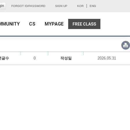
|
FORGOT ID/PASSWORD
SIGN UP
KOR
ENG
MMUNITY
CS
MYPAGE
FREE CLASS
댓글수
0
작성일
2026.05.31