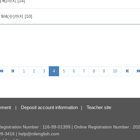
ement
Deposit account information
Teacher site
|
|
 Registration Number : 116-99-01399 | Online Registration Number : 2
99-3416 | help@nilenglish.com