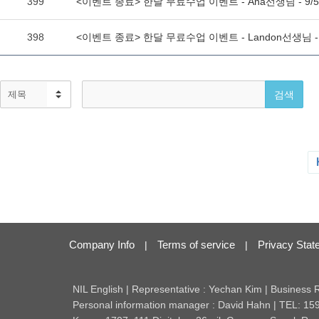
Company Info
Terms of service
Privacy Stat
|
|
NIL English | Representative : Yechan Kim | Business
Personal information manager : David Hahn | TEL: 15