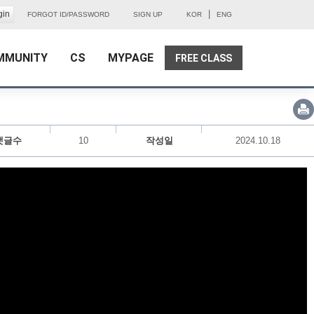
|
FORGOT ID/PASSWORD
SIGN UP
KOR
ENG
MMUNITY
CS
MYPAGE
FREE CLASS
댓글수
10
작성일
2024.10.18