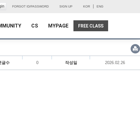
|
FORGOT ID/PASSWORD
SIGN UP
KOR
ENG
MMUNITY
CS
MYPAGE
FREE CLASS
댓글수
0
작성일
2026.02.26