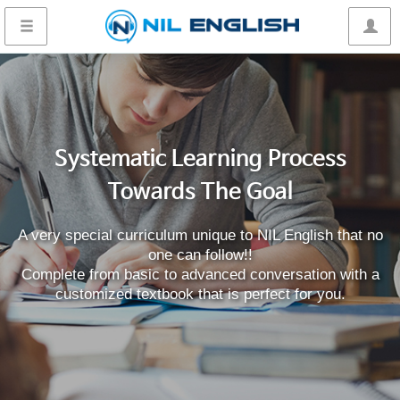
Systematic Learning Process
Towards The Goal
A very special curriculum unique to NIL English that no
one can follow!!
Complete from basic to advanced conversation with a
customized textbook that is perfect for you.