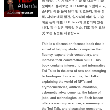
의 책입니다. 이 책은 신기술 및 새로운 기술
분야에서 흥미로운 TED Talks를 포함하고 있
습니다. 예를 들어 NFT 및 암호화폐, 인공 진
화, 사이버네틱 발전, 일자리의 미래 및 기술
예술 등에 대한 TED Talks가 포함되어 있습
니다. 각 수업은 워밍업 연습, TED 강연 요약
및 토론 질문을 제공합니다.
This is a discussion focused book that is
aimed at helping students improve their
fluency, expand their vocabulary, and
increase their conversation skills. This
book contains interesting and informative
Ted Talks in the area of new and emerging
technologies. For example, Ted Talks
explaining the world of NFTs and
cryptocurrencies, artificial evolution,
cybernetic advancements, the future of
jobs, and technological art. Each lesson
offers a warm-up exercise, a summary of
the Ted Talk, and discussion questions.